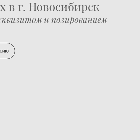
 в г. Новосибирск
реквизитом и позированием
ссию