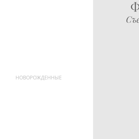
Ф
Съ
фотограф
Новорожденных Галина
Бекк
АРТ-ФОТО
НОВОРОЖДЕННЫЕ
НОВОРОЖДЕННЫЕ LIFE-
STYLE
ДЕТСКАЯ (3-18 МЕС)
СЕМЬЯ
ВЫПИСКА из Роддома
ПРАЙС
КОНТАКТЫ
ФОТОКНИГИ, ХОЛСТЫ