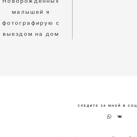
Новорожденных
малышей я
фотографирую с
выездом на дом
С Л Е Д И Т Е З А М Н О Й В С О Ц 