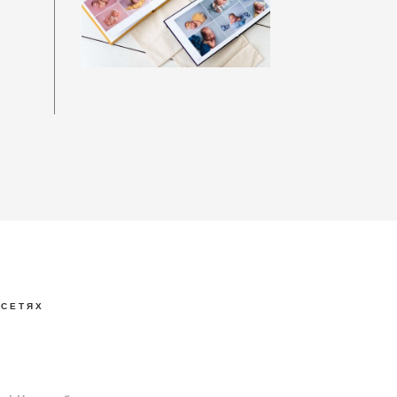
С Е Т Я Х